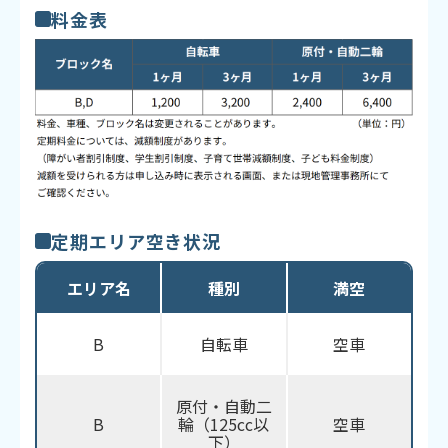
料金表
定期エリア空き状況
エリア名
種別
満空
B
自転車
空車
原付・自動二
B
輪（125cc以
空車
下）