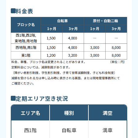
料金表
定期エリア空き状況
エリア名
種別
満空
西1階
自転車
満車